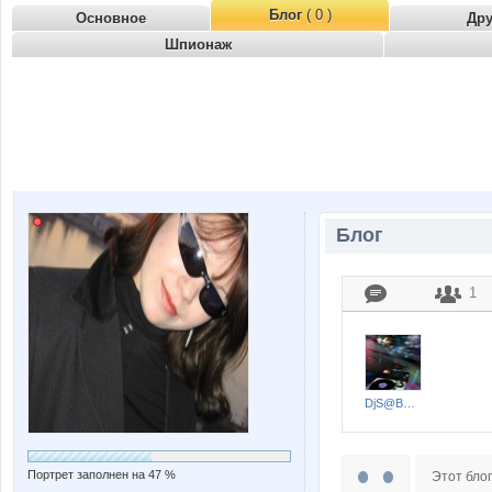
Блог
( 0 )
Основное
Др
Шпионаж
Блог
1
DjS@BAKA
Портрет заполнен на 47 %
Этот блог