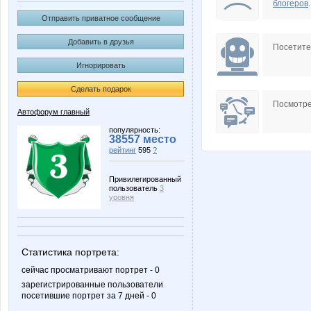
блогеров
.
Отправить приватное сообщение
Добавить в друзья
Посетит
Игнорировать
Сделать подарок
Посмотре
Автофорум главный
популярность:
38557 место
рейтинг
595
?
Привилегированный
пользователь
3
уровня
Статистика портрета:
сейчас просматривают портрет - 0
зарегистрированные пользователи
посетившие портрет за 7 дней - 0